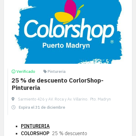
Verificado
Pintureria
25 % de descuento CorlorShop-
Pintureria
Sarmiento 426 y AV. Roca y Av. Villarino. Pto. Madryn
Expira el 31 de diciembre
PINTURERIA
COLORSHOP
25 % descuento